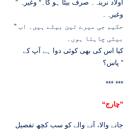
” اولاد نرینہ۔ صرف بیٹا ہو گا۔“ وغیرہ
وغیرہ۔
” حکیم جی میرے تین بیٹے ہیں۔ اب
بیٹی چاہتا ہوں۔
کیا اس کی بھی کوئی دوا ہے آپ کے
پاس؟ ”
*** ***
“چارج”
جانے والا، آنے والے کو سب کچھ تفصیل