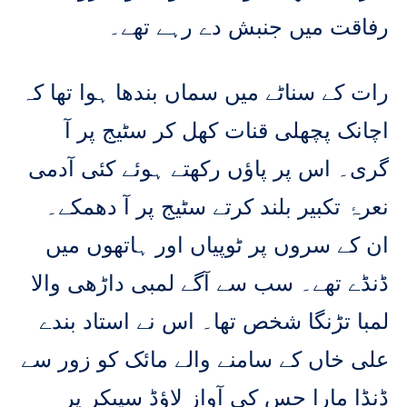
رفاقت میں جنبش دے رہے تھے۔
رات کے سناٹے میں سماں بندھا ہوا تھا کہ
اچانک پچھلی قنات کھل کر سٹیج پر آ
گری۔ اس پر پاؤں رکھتے ہوئے کئی آدمی
نعرۂ تکبیر بلند کرتے سٹیج پر آ دھمکے۔
ان کے سروں پر ٹوپیاں اور ہاتھوں میں
ڈنڈے تھے۔ سب سے آگے لمبی داڑھی والا
لمبا تڑنگا شخص تھا۔ اس نے استاد بندے
علی خاں کے سامنے والے مائک کو زور سے
ڈنڈا مارا جس کی آواز لاؤڈ سپیکر پر