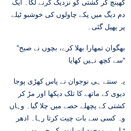
کھینچ کر کشتی کو نزدیک کرنے لگا۔ ایک
دم دیگ میں پکے چاولوں کی خوشبو ٹیلے
پر پھیل گئی۔
”بھگوان تمھارا بھلا کرے، بچوں نے صبح
سے کچھ نہیں کھایا“
یہ سنتے ہی نوجوان نے پاس کھڑی پوجا
دیوی کے ماتھے کا تلک دیکھا اور مڑ کر
کشتی کے پچھلے حصے میں چلا گیا۔ وہاں
وہ کسی سے بات چیت کرتا رہا۔ ادھر
ٹیلے پر موجود انسانوں کے چہروں پر