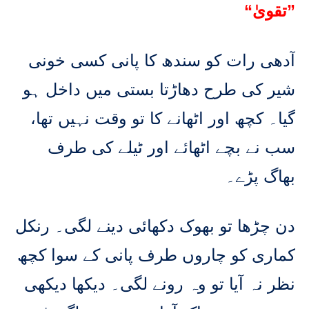
“تقویٰ”
آدھی رات کو سندھ کا پانی کسی خونی
شیر کی طرح دھاڑتا بستی میں داخل ہو
گیا۔ کچھ اور اٹھانے کا تو وقت نہیں تھا،
سب نے بچے اٹھائے اور ٹیلے کی طرف
بھاگ پڑے۔
دن چڑھا تو بھوک دکھائی دینے لگی۔ رنکل
کماری کو چاروں طرف پانی کے سوا کچھ
نظر نہ آیا تو وہ رونے لگی۔ دیکھا دیکھی