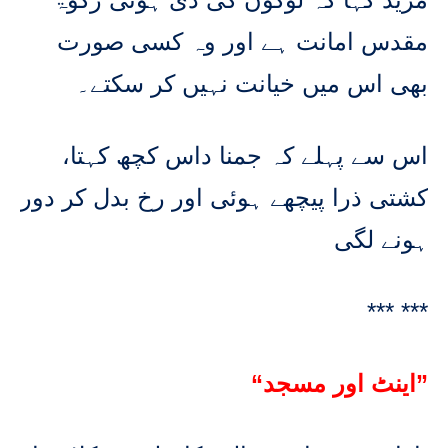
مقدس امانت ہے اور وہ کسی صورت
بھی اس میں خیانت نہیں کر سکتے۔
اس سے پہلے کہ جمنا داس کچھ کہتا،
کشتی ذرا پیچھے ہوئی اور رخ بدل کر دور
ہونے لگی
*** ***
“اینٹ اور مسجد”