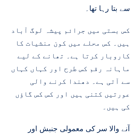
سے بتا رہا تھا۔
کس بستی میں جرائم پیشہ لوگ آباد
ہیں۔ کس محلے میں کون منشیات کا
کاروبار کرتا ہے۔ تھانے کے لیے
ماہانہ رقم کس طرح اور کہاں کہاں
سے آتی ہے۔ دھندا کرنے والی
عورتیں کتنی ہیں اور کس کس گاؤں
کی ہیں۔
آنے والا سر کی معمولی جنبش اور