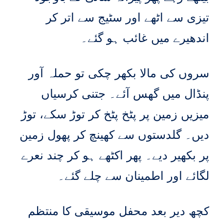
تیزی سے اٹھے اور سٹیج سے اتر کر
اندھیرے میں غائب ہو گئے۔
سروں کی مالا بکھر چکی تو حملہ آور
پنڈال میں گھس آئے۔ جتنی کرسیاں
میزیں زمین پر پٹخ پٹخ کر توڑ سکے، توڑ
دیں۔ گلدستوں سے کھینچ کر پھول زمین
پر بکھیر دیے۔ پھر اکٹھے ہو کر چند نعرے
لگائے اور اطمینان سے چلے گئے۔
کچھ دیر بعد محفل موسیقی کا منتظم