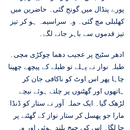
پورے پنڈال میں گونج گئی۔ حاضرین میں
کھلبلی مچ گئی۔ وہ سراسیمہ ہو کر تیز
تیز قدموں سے باہر جانے لگے۔
ادھر سٹیج پر عجیب دھما چوکڑی مچی۔
طبلہ نواز نے پہلے تو طبلے کے پیچھے چھپنا
چاہا پھر اس اوٹ کو ناکافی جان کر
ہاتھوں اور گھٹنوں پر چلتے ہوئے نیچے
لڑھک گیا۔ ایک حملہ آور نے ستار کو ڈنڈا
مارا جو پھسل کر ستار نواز کے گھٹنے پر
جا لگا۔ اس کی چیخ بلند ہوئی اور وہ