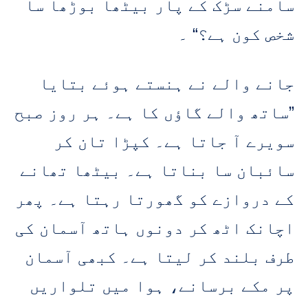
سامنے سڑک کے پار بیٹھا بوڑھا سا
شخص کون ہے؟“ ۔
جانے والے نے ہنستے ہوئے بتایا
”ساتھ والے گاؤں کا ہے۔ ہر روز صبح
سویرے آ جاتا ہے۔ کپڑا تان کر
سائبان سا بناتا ہے۔ بیٹھا تھانے
کے دروازے کو گھورتا رہتا ہے۔ پھر
اچانک اٹھ کر دونوں ہاتھ آسمان کی
طرف بلند کر لیتا ہے۔ کبھی آسمان
پر مکے برسانے، ہوا میں تلواریں