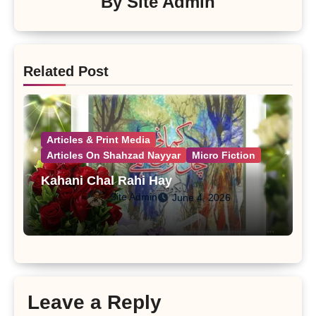
By
Site Admin
Related Post
Articles & Print Media
Articles On Shahzad Nayyar
Micro Fiction
Kahani Chal Rahi Hay
Site Admin
June 4, 2026
Leave a Reply