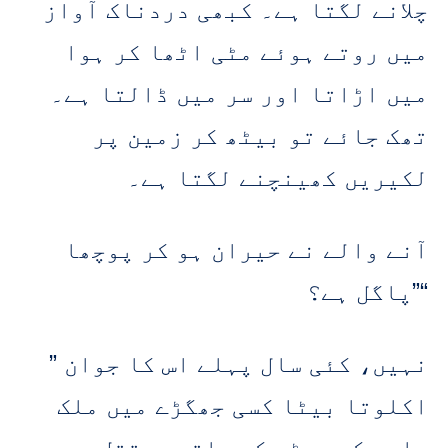
چلانے لگتا ہے۔ کبھی دردناک آواز
میں روتے ہوئے مٹی اٹھا کر ہوا
میں اڑاتا اور سر میں ڈالتا ہے۔
تھک جائے تو بیٹھ کر زمین پر
لکیریں کھینچنے لگتا ہے۔
آنے والے نے حیران ہو کر پوچھا
”پاگل ہے؟“
” نہیں، کئی سال پہلے اس کا جوان
اکلوتا بیٹا کسی جھگڑے میں ملک
صاحب کے بیٹے کے ہاتھوں قتل ہو