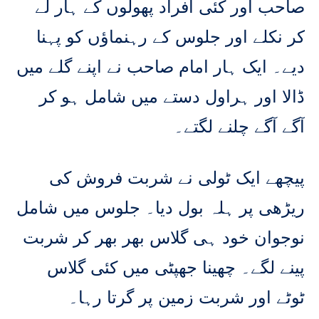
صاحب اور کئی افراد پھولوں کے ہار لے
کر نکلے اور جلوس کے رہنماؤں کو پہنا
دیے۔ ایک ہار امام صاحب نے اپنے گلے میں
ڈالا اور ہراول دستے میں شامل ہو کر
آگے آگے چلنے لگتے۔
پیچھے ایک ٹولی نے شربت فروش کی
ریڑھی پر ہلہ بول دیا۔ جلوس میں شامل
نوجوان خود ہی گلاس بھر بھر کر شربت
پینے لگے۔ چھینا جھپٹی میں کئی گلاس
ٹوٹے اور شربت زمین پر گرتا رہا۔