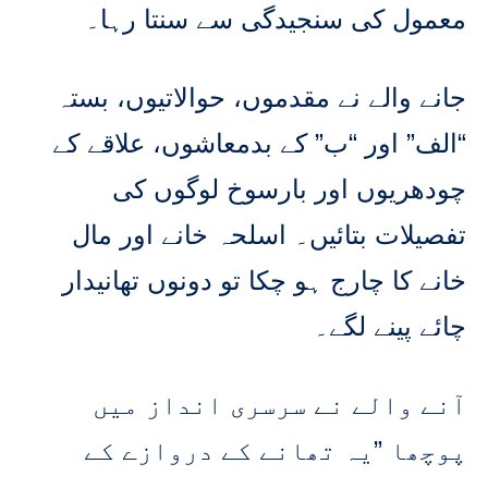
معمول کی سنجیدگی سے سنتا رہا۔
جانے والے نے مقدموں، حوالاتیوں، بستہ
“الف” اور “ب” کے بدمعاشوں، علاقے کے
چودھریوں اور بارسوخ لوگوں کی
تفصیلات بتائیں۔ اسلحہ خانے اور مال
خانے کا چارج ہو چکا تو دونوں تھانیدار
چائے پینے لگے۔
آنے والے نے سرسری انداز میں
پوچھا ”یہ تھانے کے دروازے کے