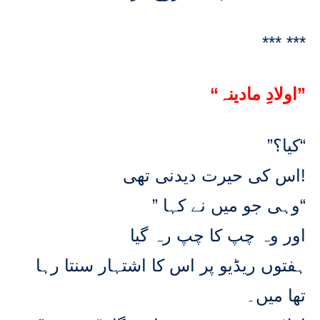
*** ***
“اولادِ مادینہ”
”کیا؟“
اس کی حیرت دیدنی تھی!
” وہی جو میں نے کہا“
اور وہ چپ کا چپ رہ گیا
ہفتوں ریڈیو پر اس کا اشتہار سنتا رہا
تھا میں۔