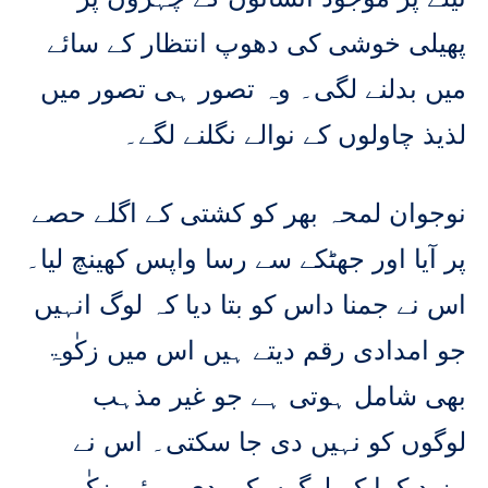
پھیلی خوشی کی دھوپ انتظار کے سائے
میں بدلنے لگی۔ وہ تصور ہی تصور میں
لذیذ چاولوں کے نوالے نگلنے لگے۔
نوجوان لمحہ بھر کو کشتی کے اگلے حصے
پر آیا اور جھٹکے سے رسا واپس کھینچ لیا۔
اس نے جمنا داس کو بتا دیا کہ لوگ انہیں
جو امدادی رقم دیتے ہیں اس میں زکٰوۃ
بھی شامل ہوتی ہے جو غیر مذہب
لوگوں کو نہیں دی جا سکتی۔ اس نے
مزید کہا کہ لوگوں کی دی ہوئی زکٰوۃ