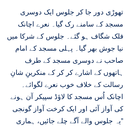
تھوڑی دور جا کر جلوس ایک دوسری
مسجد کے سامنے رک گیا۔ نعرے اچانک
فلک شگاف ہو گئے۔ جلوس کے شرکا میں
نیا جوش بھر گیا۔ پہلی مسجد کے امام
صاحب نے دوسری مسجد کے طرف
ہاتھوں کے اشارے کر کر کے منکرینِ شانِ
رسالت کے خلاف خوب نعرے لگوائے۔
اچانک اُس مسجد کا لاؤڈ سپیکر آن ہونے
کی آواز آئی اور ایک کرخت آواز گونجی
”یہ جلوس والے آگے چلے جائیں، ہماری