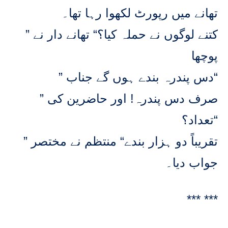
تھانے میں رپورٹ لکھوا رہا تھا۔
” کتنے لوگوں نے حملہ کیا؟“ تھانے دار نے
پوچھا
” دس پندرہ بندے ہوں گے جناب“
” صرف دس پندرہ! اور حاضرین کی
تعداد؟“
” تقریباً دو ہزار بندے“ منتظم نے مختصر
جواب دیا۔
*** ***