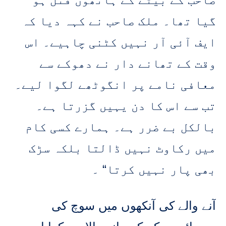
گیا تھا۔ ملک صاحب نے کہہ دیا کہ
ایف آئی آر نہیں کٹنی چاہیے۔ اس
وقت کے تھانے دار نے دھوکے سے
معافی نامے پر انگوٹھے لگوا لیے۔
تب سے اس کا دن یہیں گزرتا ہے۔
بالکل بے ضرر ہے۔ ہمارے کسی کام
میں رکاوٹ نہیں ڈالتا بلکہ سڑک
بھی پار نہیں کرتا“ ۔
آنے والے کی آنکھوں میں سوچ کی