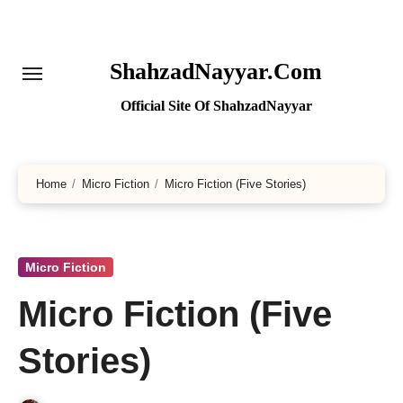
Skip
to
content
ShahzadNayyar.Com
Official Site Of ShahzadNayyar
Home
Micro Fiction
Micro Fiction (Five Stories)
Micro Fiction
Micro Fiction (Five
Stories)