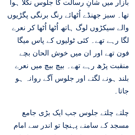
بازار میں شانِ رسالت کا جلوس نکلا ہوا
تھا۔ سبز جھنڈے اُٹھائے رنگ برنگی پگڑیوں
والے سیکڑوں لوگ ہاتھ اُٹھا اُٹھا کر نعرے
لگا رہے تھے۔ کئی ٹولیوں کے پاس میگا
فون تھے اور ان میں خوش الحان بچے
منقبت پڑھ رہے تھے۔ بیچ بیچ میں نعرے
بلند ہونے لگتے اور جلوس آگے روانہ ہو
جاتا۔
چلتے چلتے جلوس جب ایک بڑی جامع
مسجد کے سامنے پہنچا تو اندر سے امام