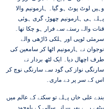
وہیں لوٹ پوٹ ہو گیا۔ ہارمونیم والا
پہلے ہی ہارمونیم چھوڑ، گری ہوئی
قنات والے رستے سے فرار ہو چکا تھا۔
سرمئی ٹوپی اور ہلکی ڈاڑھی والے
نوجوان نے ہارمونیم اٹھا کر سامعین کی
طرف اچھال دیا۔ ایک لٹھ بردار نے
سارنگی نواز کی گود سے سارنگی نوچ کر
اس کے سر پر دے ماری۔
بندے علی خاں پہلے تو سکتے کے عالم میں
بیٹھے رہے پھر پیرانہ سالی کے باوجود