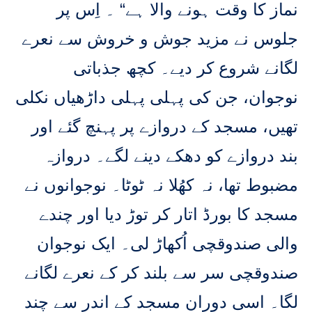
نماز کا وقت ہونے والا ہے“ ۔ اِس پر
جلوس نے مزید جوش و خروش سے نعرے
لگانے شروع کر دیے۔ کچھ جذباتی
نوجوان، جن کی پہلی پہلی داڑھیاں نکلی
تھیں، مسجد کے دروازے پر پہنچ گئے اور
بند دروازے کو دھکے دینے لگے۔ دروازہ
مضبوط تھا، نہ کھُلا نہ ٹوٹا۔ نوجوانوں نے
مسجد کا بورڈ اتار کر توڑ دیا اور چندے
والی صندوقچی اُکھاڑ لی۔ ایک نوجوان
صندوقچی سر سے بلند کر کے نعرے لگانے
لگا۔ اسی دوران مسجد کے اندر سے چند