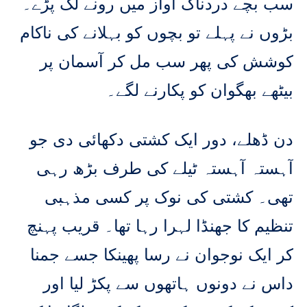
سب بچے دردناک آواز میں رونے لگ پڑے۔
بڑوں نے پہلے تو بچوں کو بہلانے کی ناکام
کوشش کی پھر سب مل کر آسمان پر
بیٹھے بھگوان کو پکارنے لگے۔
دن ڈھلے، دور ایک کشتی دکھائی دی جو
آہستہ آہستہ ٹیلے کی طرف بڑھ رہی
تھی۔ کشتی کی نوک پر کسی مذہبی
تنظیم کا جھنڈا لہرا رہا تھا۔ قریب پہنچ
کر ایک نوجوان نے رسا پھینکا جسے جمنا
داس نے دونوں ہاتھوں سے پکڑ لیا اور