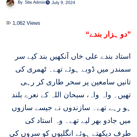
By
Site Admin
July 9, 2024
1,062
Views
“دو ہزار بندے”
استاد بندے علی خاں آنکھیں بند کیے سر
سمندر میں ڈوبے ہوئے تھے۔ ٹھمری کی
تانیں سامعین پر سحر طاری کر رہی
تھیں۔ واہ واہ، سبحان اللہ کے نعرے بلند
ہو رہے تھے۔ سازندوں نے جیسے سازوں
میں جادو بھر لیے تھے۔ وہ استاد کی
طرف دیکھتے ہوئے انگلیوں کو سروں کی