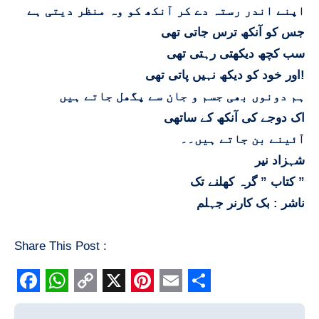
اپنے اندر رستہ دے کر آنکھ کو وہ منظر دیتی ہے
جس کو آنکھ ترس جاتی تھی
سب کچھ دیکھتی رہتی تھی
اور خود کو دیکھ نہیں پاتی تھی!
ہم دونوں بھی جسم و جان سے پگھل جاتے ہیں
اک دوجے کی آنکھ کے ساتھی
آئینے بن جاتے ہیں۔۔
شہزاد نیر
کتاب ” گرہ کھلنے تک ”
ناشر : بک کارنر جہلم
Share This Post :
Facebook
WhatsApp
Copy
X
Pinterest
Email
Share
Post