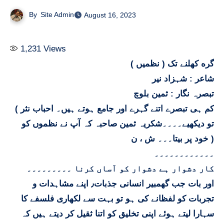
By
Site Admin
August 16, 2023
1,231
Views
گره کھلنے تک ( نظمیں )
شاعر : شہزاد نیر
تبصرہ نگار : ثمین بلوچ
( کم ہی تبصرے اتنے گہرے اور جامع ہوتے ہیں۔ احباب نثر
تو دیکھیے۔۔۔۔شکریہ ثمین صاحبہ کہ آپ نے نظموں کو
خود پر بیتا۔۔۔ ش ، ن )
۔۔۔۔۔۔۔۔۔۔۔۔
کار دشوار ہے دشوار کو آساں کرنا ۔۔۔۔۔۔۔۔۔
اور بات جب گھمبیر انسانی جذبات٫ اپنے مشاہدات و
تجربات کو لفظانے کی ہو تو بہت سے لکھاری فلسفے کا
سہارا لیتے ہوئے اپنی تخليق کو اتنا ثقيل کر دیتے ہیں کہ