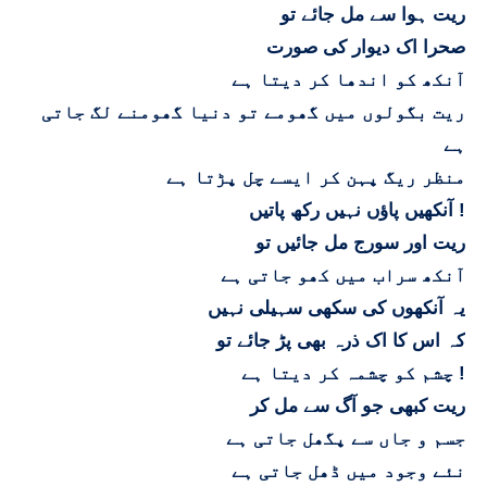
ریت ہوا سے مل جائے تو
صحرا اک دیوار کی صورت
آنکھ کو اندها کر دیتا ہے
ریت بگولوں میں گھومے تو دنیا گھومنے لگ جاتی
ہے
منظر ریگ پہن کر ایسے چل پڑتا ہے
آنکھیں پاؤں نہیں رکھ پاتیں !
ریت اور سورج مل جائیں تو
آنکھ سراب میں کھو جاتی ہے
یہ آنکھوں کی سکھی سہیلی نہیں
کہ اس کا اک ذرہ بھی پڑ جائے تو
چشم کو چشمہ کر دیتا ہے !
ریت کبھی جو آگ سے مل کر
جسم و جاں سے پگھل جاتی ہے
نئے وجود میں ڈھل جاتی ہے