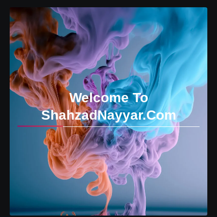
Welcome To
ShahzadNayyar.Com