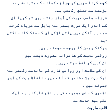
کچھ کہنا سورج کو چراغ دکھانے کے مترادف ہے-
پڑھنے سے تعلق رکھتی ہے۔
شہزاد صاحب عورت کی آواز بنتے ہیں تو گویا ان
کے اندر ایک عورت بستى ہے- بابل سے فریاد کرتے
سمے ہر آنگن میں پلتی لڑکی ان کے سنگ گانے لگتی
ہے-
ورکنگ وومن کا بوجھ سمجھتے ہیں۔
روٹھی محبت کو شاعرانہ مشورے دیتے ہیں
ان کہی کو لفظ دیتے ہیں۔
ان کی سلاست اور روانی قاری کو باندھے رکھتی ہے-
ایک بہت بڑے شاعر کے لئے میرے الفاظ بہت کم اور
چھوٹے ہیں ۔
نظموں کے اس مجموعے کی ہر نظم شاہکار ہے. ایک
نظم پیش خدمت ہے
قلب ماہیت