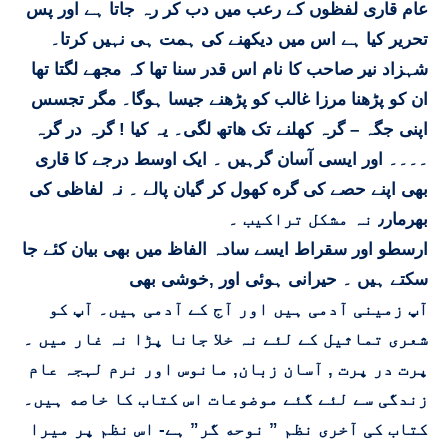
عام قاری لفظوں کے رعب میں دب کر رہ جاتا ہے اور پس
تحریر کیا ہے اس میں دیکھنے کی ہمت ہی نہیں کرتا۔
شہزاد نیر صاحب کا نام اس قدر سنا تھا کہ مجھے لگتا تھا
ان کو پڑهنا مرزا غالب کو پڑھنے جیسا ہوگا۔ مگر تجسس
اپنی جگہ – گرہ کھلنے تک هاتھ لگی۔ یہ کیا ! گرہ در گرہ
۔۔۔۔ اور ایسی آسان گرہیں ۔ ایک اوسط درجے کا قاری
بھی اپنے حصے کی گره کھول کر گیان پالے ۔ نہ لفاظی کی
بھرمار٫ نہ مشکل تراکیب ۔
ارسطو اور سقراط ایسے سادہ الفاظ میں بھی بیان کئے جا
سکتے ہیں ۔ حیرانی ہوئی اور ,خوشی بھی
آپ زمینی آدمی ہیں اور آج کے آدمی ہیں۔ آپ کو
شعری تماثیل کے لئے نہ خلا جانا پڑا نہ غار میں ۔
پرت در پرت , آسان زبان, مانوس اور نرم لہجہ عام
زندگی سے لئے گئے موضوعات اس کتاب کا خاصه ہیں۔
کتاب کی آخری نظم ” نوحه گر” ہے- اس نظم پر میرا