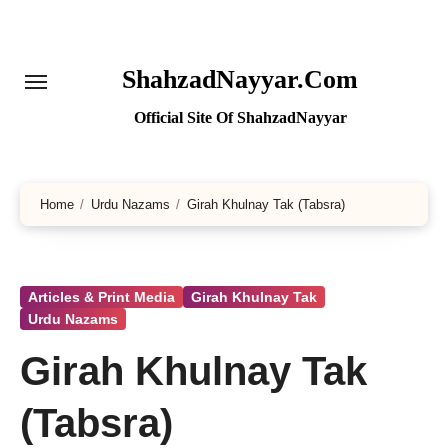
Skip
to
content
ShahzadNayyar.Com
Official Site Of ShahzadNayyar
Home
Urdu Nazams
Girah Khulnay Tak (Tabsra)
Articles & Print Media
Girah Khulnay Tak
Urdu Nazams
Girah Khulnay Tak
(Tabsra)